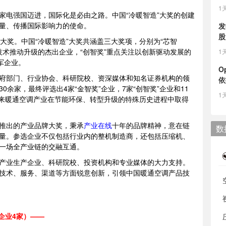
1
家电强国迈进，国际化是必由之路。中国“冷暖智造”大奖的创建
量、传播国际影响力的使命。
发
股
大奖。中国“冷暖智造”大奖共涵盖三大奖项，分别为“芯智
彰以技术推动升级的杰出企业，“创智奖”重点关注以创新驱动发展的
1
军企业。
O
府部门、行业协会、科研院校、资深媒体和知名证券机构的领
依
余家，最终评选出4家“金智奖”企业，7家“创智奖”企业和11
1
年来暖通空调产业在节能环保、转型升级的特殊历史进程中取得
首创推出的产业品牌大奖，秉承
产业在线
十年的品牌精神，意在链
数
量。参选企业不仅包括行业内的整机制造商，还包括压缩机、
一场全产业链的交融互通。
空调产业生产企业、科研院校、投资机构和专业媒体的大力支持。
技术、服务、渠道等方面锐意创新，引领中国暖通空调产品技
企业4家）——