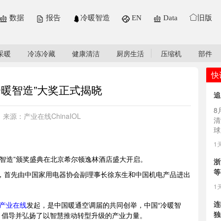
数据
报告
冷暖智造
EN
Data
旧版
采暖
冷冻冷藏
健康清洁
厨房生活
压缩机
部件
快
冷暖智造”大奖正式揭晓
追
8
来源：产业在线ChinaIOL
清
球
场，
1
暖智造”颁奖盛典在北京希尔顿逸林酒店盛大开启。
浙
等
放，首先由中国家用电器协会副理事长徐东生和中国机电产品进出
1
连
产业在线
发起，是中国暖通空调届的共同创举，中国“冷暖智
独
，倡导并弘扬了以智慧推动转型升级的产业力量。