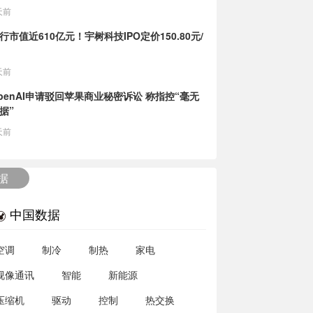
天前
行市值近610亿元！宇树科技IPO定价150.80元/
天前
penAI申请驳回苹果商业秘密诉讼 称指控“毫无
据”
天前
据
中国数据
空调
制冷
制热
家电
视像通讯
智能
新能源
压缩机
驱动
控制
热交换