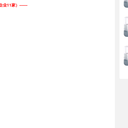
企业1
1家）
——