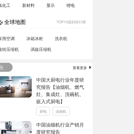
氟化工
新材料
显示
锂电
全球地图
TOP10国别排行榜
家用空调
冰箱冰柜
洗衣机
旋转压缩机
涡旋压缩机
告
查看更多
中国大厨电行业年度研
究报告【油烟机、燃气
灶、集成灶、洗碗机、
嵌入式厨电】
厨电
油烟机
中国油烟机行业产销月
度研究报告