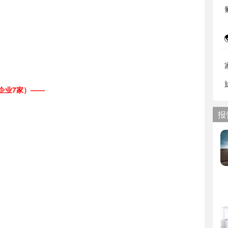
企业7家）
——
报