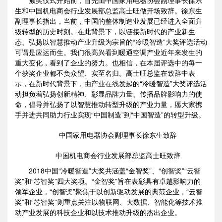
颁奖仪式开始前，首先由中国家用电器协会副理事长徐东
生和中国机电商会行业发展部总监高士旺做开场致辞。徐东生
副理事长指出，当前，中国的整体制造业发展已经进入全面升
级转型的历史时刻。在此背景下，以链接新时代的产业新生
态、弘扬以智慧推动产业升级为宗旨的“冷暖智造”大奖评选活动
可谓是应运而生。我们很高兴看到暖通空调产业近年来发生的
重大变化，看到了企业的努力。也相信，在本届评选中的每一
个获奖企业都不负众望、实至名归。高士旺总监在致辞中表
示，在新时代背景下，由
产业在线
发起的“冷暖智造”大奖评选活
动担负着弘扬创新精神、彰显品牌力量、传播品牌影响力的使
命，倡导并弘扬了以智慧推动转型升级的产业力量，愿大家携
手并进共同助力行业实现“中国制造”到“中国智造”的转型升级。
中国家用电器协会副理事长徐东生致辞
中国机电商会行业发展部总监高士旺致辞
2018中国“冷暖智造”大奖共涵盖“金智奖”、“创智奖”“云智
奖”和“芯智奖”四大奖项。“金智奖”旨在表彰具有卓越影响力的
领军企业，“创智奖”聚焦于以创新驱动发展的典范企业，“云智
奖”和“芯智奖”则重点关注以物联网、大数据、智能化等技术推
动产业发展的科技企业和以技术推动升级的杰出企业。