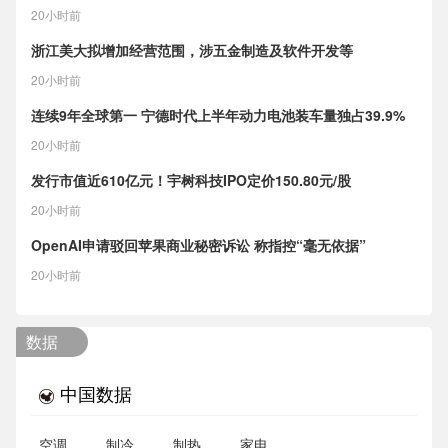
20小时前
浙江美大拟增加经营范围，涉五金制造及软件开发等
20小时前
连续9年全球第一 宁德时代上半年动力电池装车量独占39.9%
20小时前
发行市值近610亿元！宇树科技IPO定价150.80元/股
20小时前
OpenAI申请驳回苹果商业秘密诉讼 称指控“毫无依据”
20小时前
数据
中国数据
空调
制冷
制热
家电