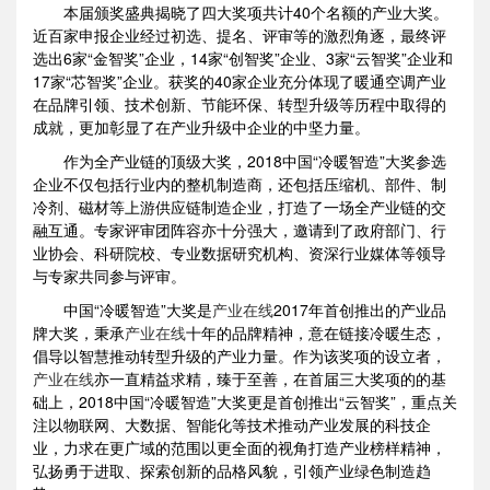
本届颁奖盛典揭晓了四大奖项共计40个名额的产业大奖。
近百家申报企业经过初选、提名、评审等的激烈角逐，最终评
选出6家“金智奖”企业，14家“创智奖”企业、3家“云智奖”企业和
17家“芯智奖”企业。获奖的40家企业充分体现了暖通空调产业
在品牌引领、技术创新、节能环保、转型升级等历程中取得的
成就，更加彰显了在产业升级中企业的中坚力量。
作为全产业链的顶级大奖，2018中国“冷暖智造”大奖参选
企业不仅包括行业内的整机制造商，还包括压缩机、部件、制
冷剂、磁材等上游供应链制造企业，打造了一场全产业链的交
融互通。专家评审团阵容亦十分强大，邀请到了政府部门、行
业协会、科研院校、专业数据研究机构、资深行业媒体等领导
与专家共同参与评审。
中国“冷暖智造”大奖是
产业在线
2017年首创推出的产业品
牌大奖，秉承
产业在线
十年的品牌精神，意在链接冷暖生态，
倡导以智慧推动转型升级的产业力量。作为该奖项的设立者，
产业在线
亦一直精益求精，臻于至善，在首届三大奖项的的基
础上，2018中国“冷暖智造”大奖更是首创推出“云智奖”，重点关
注以物联网、大数据、智能化等技术推动产业发展的科技企
业，力求在更广域的范围以更全面的视角打造产业榜样精神，
弘扬勇于进取、探索创新的品格风貌，引领产业绿色制造趋