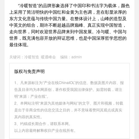
“冷暖智造”的品牌形象选择了中国印和书法字为载体，颜色
上采用了简洁明快的中国红和金黄为主色调，意在彰显浓厚的
东方文化意蕴与传统中国力量。在整体设计上，山峰的造型及
中英文的组合，期许不断超越品牌巅峰、真正实现中国智造，
走向世界，同时欢迎世界品牌来到中国发展。冷与暖、中国与
世界，既充满包容开放的辩证思维，也是中国深厚哲学思想的
最佳体现。
关键词：
冷暖智造
暖通峰会
编辑：admin
版权与免责声明
1、凡来源标注为“产业在线ChinaIOL”的信息、数据及图片内容、报
告及目录均为本网原创，著作权受我国法律保护。如需转载，请注
明“来源：产业在线”。
2、本网站注明“来源为其他媒体与网站”的文字、图片和视频，转载
是出于非商业性的信息交流之目的，并不意味着赞同其观点或真实
其内容的真实性。
3、约稿或长期合作，请联系本网。
以上内容最终解释权归产业在线所有。