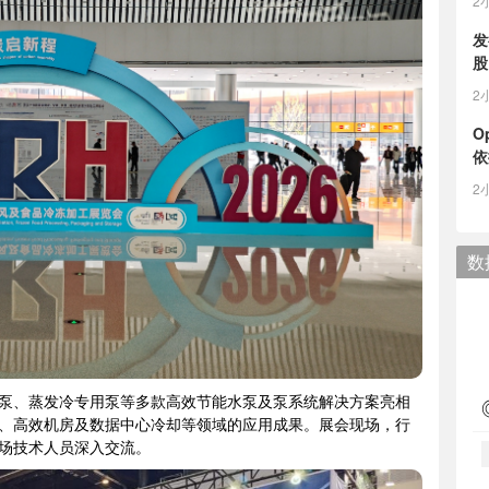
2
发
股
2
O
依
2
数
泵、蒸发冷专用泵等多款高效节能水泵及泵系统解决方案亮相
、高效机房及数据中心冷却等领域的应用成果。展会现场，行
场技术人员深入交流。