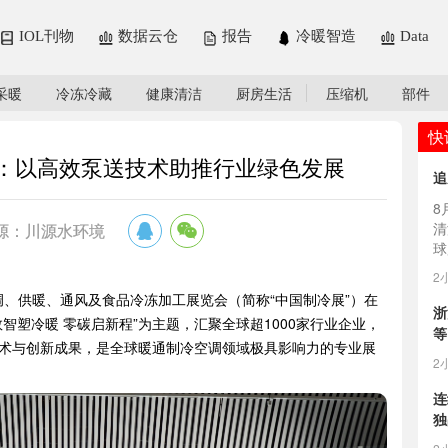
IOL刊物
数据云仓
报告
冷暖智造
Data
采暖
冷冻冷藏
健康清洁
厨房生活
压缩机
部件
快
展：以高效泵送技术助推行业绿色发展
追
8
清
源：川源水环境
球
场，
2
空调、供暖、通风及食品冷冻加工展览会（简称“中国制冷展”）在
浙
智塑冷暖 零碳启新程”为主题，汇聚全球超1000家行业企业，
等
术与创新成果，是全球暖通制冷空调领域极具影响力的专业展
2
连
独