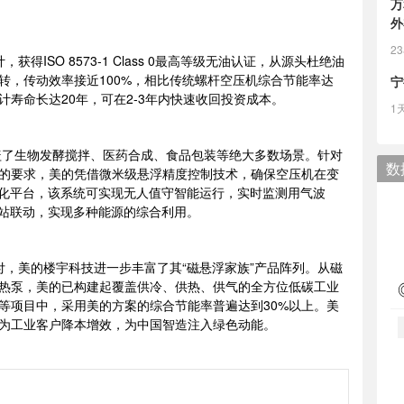
万
外
2
ISO 8573-1 Class 0最高等级无油认证，从源头杜绝油
转，传动效率接近100%，相比传统螺杆空压机综合节能率达
宁
计寿命长达20年，可在2-3年内快速收回投资成本。
1
了生物发酵搅拌、医药合成、食品包装等绝大多数场景。针对
数
的要求，美的凭借微米级悬浮精度控制技术，确保空压机在变
G数字化平台，该系统可实现无人值守智能运行，实时监测用气波
热站联动，实现多种能源的综合利用。
美的楼宇科技进一步丰富了其“磁悬浮家族”产品阵列。从磁
热泵，美的已构建起覆盖供冷、供热、供气的全方位低碳工业
等项目中，采用美的方案的综合节能率普遍达到30%以上。美
为工业客户降本增效，为中国智造注入绿色动能。