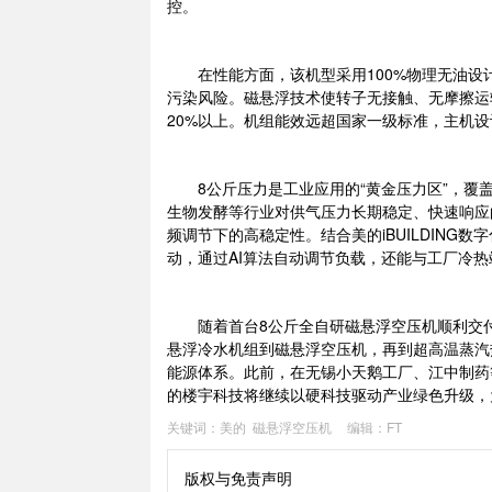
控。
在性能方面，该机型采用100%物理无油设计，获得
污染风险。磁悬浮技术使转子无接触、无摩擦运
20%以上。机组能效远超国家一级标准，主机设
8公斤压力是工业应用的“黄金压力区”，覆盖
生物发酵等行业对供气压力长期稳定、快速响应
频调节下的高稳定性。结合美的iBUILDIN
动，通过AI算法自动调节负载，还能与工厂冷
随着首台8公斤全自研磁悬浮空压机顺利交付，
悬浮冷水机组到磁悬浮空压机，再到超高温蒸汽
能源体系。此前，在无锡小天鹅工厂、江中制药
的楼宇科技将继续以硬科技驱动产业绿色升级，
关键词：
美的
磁悬浮空压机
编辑：FT
版权与免责声明