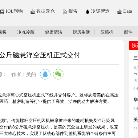
IOL刊物
数据云仓
报告
冷暖智造
Data
采暖
冷冻冷藏
健康清洁
厨房生活
压缩机
部件
快
8公斤磁悬浮空压机正式交付
三
8
F
源：
作者：美的
同
5
悬浮离心式空压机正式下线并交付客户。这标志着美的在高压
华
医药、精密制造等行业提供了高效、洁净的动力解决方案。
5
美
源”。传统螺杆空压机因机械摩擦带来的能耗损失及油污染风
交付的8公斤磁悬浮空压机，是美的完全自主研发的成果，攻克
2
三大核心技术，实现了从核心部件到整机系统的全链条自主可