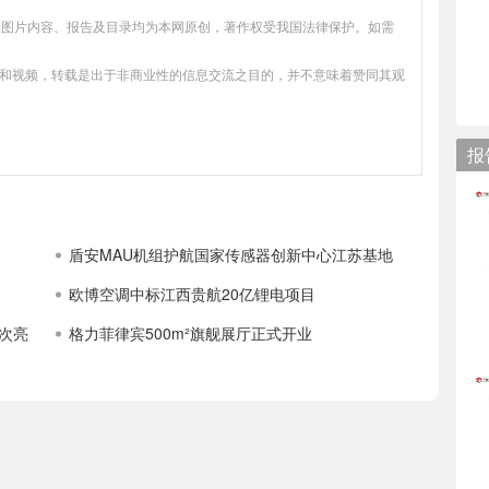
、数据及图片内容、报告及目录均为本网原创，著作权受我国法律保护。如需
片和视频，转载是出于非商业性的信息交流之目的，并不意味着赞同其观
报
盾安MAU机组护航国家传感器创新中心江苏基地
欧博空调中标江西贵航20亿锂电项目
次亮
格力菲律宾500m²旗舰展厅正式开业