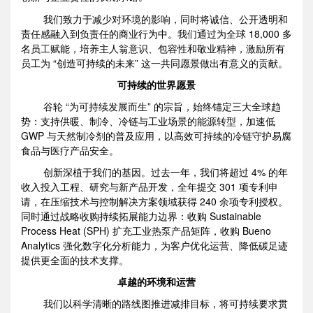
我们致力于减少对环境的影响，同时将诚信、公开透明和
责任感融入到负责任的商业行为中。我们通过为全球 18,000 多
名员工赋能，培养主人翁意识、包容性和敬业精神，激励所有
员工为 “创造可持续的未来” 这一共同愿景做出有意义的贡献。
可持续的世界愿景
谷轮 “为可持续发展而生” 的宗旨，始终锚定三大全球趋
势：支持供暖、制冷、冷链与工业场景的能源转型，加速低
GWP 与天然制冷剂的普及应用，以高效可持续的冷链守护易腐
食品与医疗产品安全。
创新深植于我们的基因。过去一年，我们将超过 4% 的年
收入投入工程、研究与新产品开发，全年提交 301 项专利申
请，在压缩技术与控制解决方案领域获得 240 余项专利授权。
同时通过战略收购持续拓展能力边界：收购 Sustainable
Process Heat (SPH) 扩充工业热泵产品矩阵，收购 Bueno
Analytics 强化数字化分析能力，为客户优化运营、降低碳足迹
提供更全面的技术支撑。
卓越的环境和运营
我们以科学清晰的路线图推进减排目标，将可持续要求贯