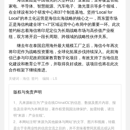
家电、半导体、智慧能源、汽车电子、激光显示等多个领域，
在全球设有30个研发中心和37个制造基地。坚持“Local for
Local”的本土化运营是海信出海战略的核心之一，而东盟市场
正是海信构建全球“1+7”区域运营中心布局中的重要一环。此次
签约标志着海信将印尼定位为长期战略市场与高价值产业枢
纽，双方将开启一段长周期、跨领域的战略性伙伴关系。
继去年在泰国启用海外最大规模工厂之后，海信今年再次
将印尼作为战略投资重地，全球化拓展步伐持续深入。此前海
信已参与印尼政府国家教育数字化项目，有效支持了当地信息
化建设和教育公平工作，并取得良好成效。该项目也将在此次
合作框架下继续推进。
关键词：
海信
签约
编辑：LS
版权与免责声明
1、凡来源标注为“产业在线ChinaIOL”的信息、数据及图片内容、报
告及目录均为本网原创，著作权受我国法律保护。如需转载，请注
明“来源：产业在线”。
2、本网站注明“来源为其他媒体与网站”的文字、图片和视频，转载
是出于非商业性的信息交流之目的，并不意味着赞同其观点或认同