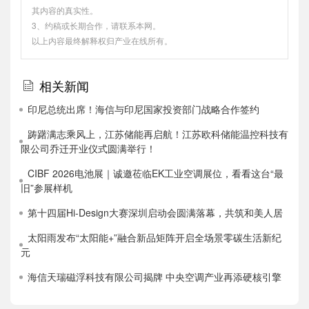
其内容的真实性。
3、约稿或长期合作，请联系本网。
以上内容最终解释权归产业在线所有。
相关新闻
印尼总统出席！海信与印尼国家投资部门战略合作签约
踌躇满志乘风上，江苏储能再启航！江苏欧科储能温控科技有
限公司乔迁开业仪式圆满举行！
CIBF 2026电池展｜诚邀莅临EK工业空调展位，看看这台“最
旧”参展样机
第十四届Hi-Design大赛深圳启动会圆满落幕，共筑和美人居
太阳雨发布“太阳能+”融合新品矩阵开启全场景零碳生活新纪
元
海信天瑞磁浮科技有限公司揭牌 中央空调产业再添硬核引擎