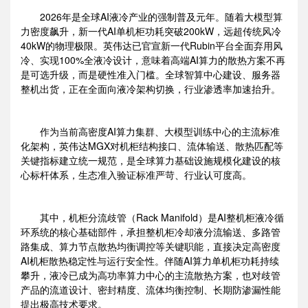
2026年是全球AI液冷产业的强制普及元年。随着大模型算
力密度飙升，新一代AI单机柜功耗突破200kW，远超传统风冷
40kW的物理极限。英伟达已官宣新一代Rubin平台全面弃用风
冷、实现100%全液冷设计，意味着高端AI算力的散热方案不再
是可选升级，而是硬性准入门槛。全球智算中心建设、服务器
整机出货，正在全面向液冷架构切换，行业渗透率加速抬升。
作为当前高密度AI算力集群、大模型训练中心的主流标准
化架构，英伟达MGX对机柜结构接口、流体输送、散热匹配等
关键指标建立统一规范，是全球算力基础设施规模化建设的核
心标杆体系，生态准入验证标准严苛、行业认可度高。
其中，机柜分流歧管（Rack Manifold）是AI整机柜液冷循
环系统的核心基础部件，承担整机柜冷却液分流输送、多路管
路集成、算力节点散热均衡调控等关键职能，直接决定高密度
AI机柜散热稳定性与运行安全性。伴随AI算力单机柜功耗持续
攀升，液冷已成为高功率算力中心的主流散热方案，也对歧管
产品的流道设计、密封精度、流体均衡控制、长期防渗漏性能
提出极高技术要求。