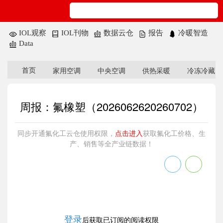
搜索
IOL观察
IOL刊物
数据云仓
报告
冷暖智造
Data
首页
家用空调
中央空调
供热采暖
冷冻冷藏
周报：氟橡塑（2026062620260702）
同步开通氟化工云仓使用权限，
点击进入
获取氟化工价格、生
产、销售等全产业链数据！
2026-07-06
来源：产业在线ChinaIOL
登录
后获取已订阅的阅读权限