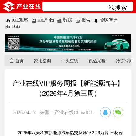
搜索
IOL观察
IOL刊物
数据
报告
冷暖智造
Data
首页
家用空调
中央空调
供热采暖
冷冻冷藏
产业在线VIP服务周报【新能源汽车】
（2026年4月第三周）
2026-04-17
来源：产业在线ChinaIOL
2025年八菱科技新能源汽车热交换器162.29万台 三花智